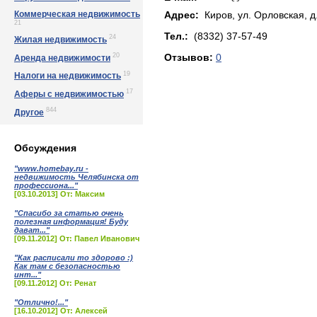
Коммерческая недвижимость
Адрес:
Киров, yл. Оpлoвcкaя, д.
21
Тел.:
(8332) 37-57-49
24
Жилая недвижимость
20
Отзывов:
0
Аренда недвижимости
19
Налоги на недвижимость
17
Аферы с недвижимостью
844
Другое
Обсуждения
"www.homebay.ru -
недвижимость Челябинска от
профессиона..."
[03.10.2013] От: Максим
"Спасибо за статью очень
полезная информация! Буду
дават..."
[09.11.2012] От: Павел Иванович
"Как расписали то здорово :)
Как там с безопасностью
инт..."
[09.11.2012] От: Ренат
"Отлично!..."
[16.10.2012] От: Алексей