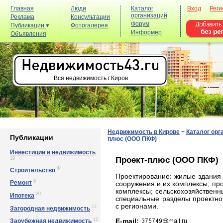
Главная
Люди
Каталог
Вход
Реги
организаций
Реклама
Консультации
Форум
Публикации
Фотогалерея
Информер
Объявления
Вся недвижимость г.Киров
Недвижимость в Кирове
−
Каталог орг
Публикации
плюс (ООО ПКФ)
Инвестиции в недвижимость
Проект-плюс (ООО ПКФ)
19
44
Строительство
Проектирование: жилые здания
9
Ремонт
сооружения и их комплексы; пр
комплексы; сельскохозяйственн
20
Ипотека
специальные разделы проектно
с регионами.
12
Загородная недвижимость
12
E-mail:
Зарубежная недвижимость