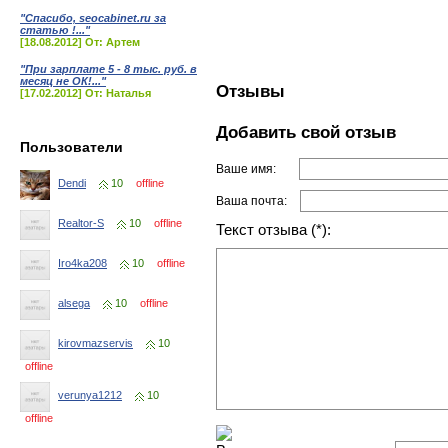
"Спасибо, seocabinet.ru за
статью !..."
[18.08.2012] От: Артем
"При зарплате 5 - 8 тыс. руб. в
месяц не ОК!..."
Отзывы
[17.02.2012] От: Наталья
Добавить свой отзыв
Пользователи
Ваше имя:
Dendi
10
offline
Ваша почта:
Realtor-S
10
offline
Текст отзыва (*):
Iro4ka208
10
offline
alsega
10
offline
kirovmazservis
10
offline
verunya1212
10
offline